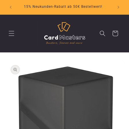
Direkt
zum
15% Neukunden-Rabatt ab 50€ Bestellwert!
Inhalt
Warenkorb
oduktinformationen
ringen