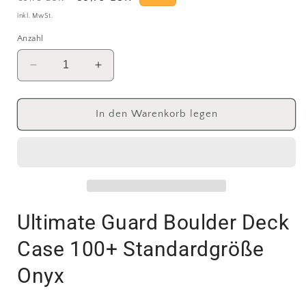
Preis
inkl. MwSt.
Anzahl
Verringere
Erhöhe
die
die
Menge
Menge
für
für
In den Warenkorb legen
Ultimate
Ultimate
Guard
Guard
Boulder
Boulder
Deck
Deck
Case
Case
100+
100+
Standardgröße
Standardgröße
Ultimate Guard Boulder Deck
Onyx
Onyx
Case 100+ Standardgröße
Onyx